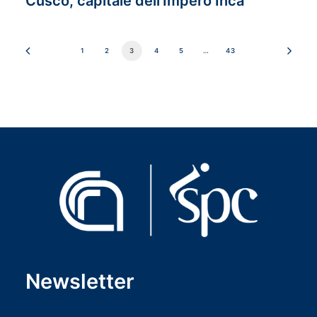
Cusco, capitale dell’Impero Inca
1
2
3
4
5
…
43
Newsletter