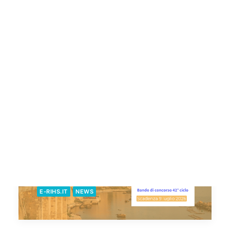
26 Giugno 2026
IT-FR cooperation in Heritage Science:
the 10th event dedicated to the latest
research developments in heritage
material analysis
E-RIHS.IT
NEWS