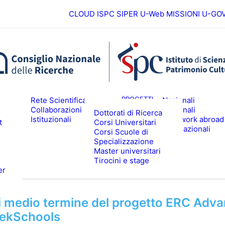
CLOUD ISPC
SIPER
U-Web MISSIONI
U-GO
Europei
ICERCA
PROGETTI
Rete Scientifica
Nazionali
Collaborazioni
Regionali
Dottorati di Ricerca
Istituzionali
Fieldwork abroad
t
Corsi Universitari
ALTA FORMAZIONE
EVENTI & N
Internazionali
Corsi Scuole di
Specializzazione
Master universitari
Tirocini e stage
er
 medio termine del progetto ERC Adv
ekSchools