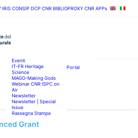
V
IRIS
CONSIP
DCP CNR
BIBLIOPROXY
CNR APPs
News
Eventi
RISULTATI
ISPC Press
IT-FR Heritage
ISPC Open Portal
Science
Zenodo
EWS
BANDI
MAGO-Making Gods
Webinar CNR ISPC on
Air
Newsletter
Newsletter | Special
Issue
Rassegna Stampa
anced Grant