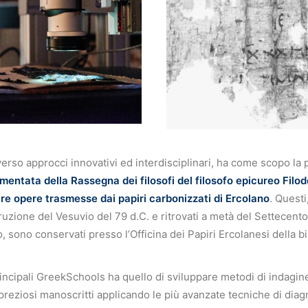
erso approcci innovativi ed interdisciplinari, ha come scopo la
entata della Rassegna dei filosofi del filosofo epicureo Filo
ltre opere trasmesse dai papiri carbonizzati di Ercolano
. Questi
ruzione del Vesuvio del 79 d.C. e ritrovati a metà del Settecento
o, sono conservati presso l’Officina dei Papiri Ercolanesi della 
principali GreekSchools ha quello di sviluppare metodi di indagin
i preziosi manoscritti applicando le più avanzate tecniche di dia