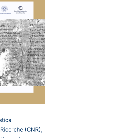
stica
 Ricerche (
CNR
),