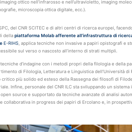
imaging ottico nell’infrarosso e nell’ultravioletto, imaging mole
grafie, microscopia ottica digitale, ecc.).
PC, del CNR SCITEC e di altri centri di ricerca europei, facend
i della
piattaforma Molab afferente all’infrastruttura di ricer
ce
E-RIHS
, applica tecniche non invasive a papiri opistografi e stra
essibile sul verso o nascosto all’interno di strati multipli.
cniche d’indagine con i metodi propri della filologia e della pap
artimento di Filologia, Letteratura e Linguistica dell’Università di
critico più solido ed esteso della Rassegna dei filosofi di Filo
iale. Infine, personale del CNR ILC sta sviluppando un sistema 
open source e supportato da tecniche avanzate di analisi autom
ne collaborativa in progress dei papiri di Ercolano e, in prospettiva