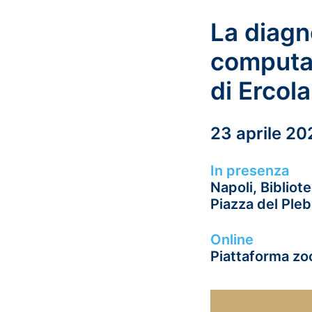
La diagn
computaz
di Ercol
23 aprile 20
In presenza
Napoli, Bibliot
Piazza del Plebi
Online
Piattaforma z