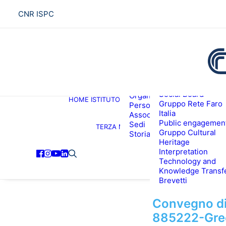
CNR ISPC
Presentazione
Social Board
Organigramma
HOME
ISTITUTO
R
Gruppo Rete Faro
Personale
Italia
Associati ISPC
Public engagemen
Sedi
TERZA MISSIONE
Gruppo Cultural
Storia
Heritage
Interpretation
Technology and
Knowledge Transf
Brevetti
Convegno di
885222-Gre