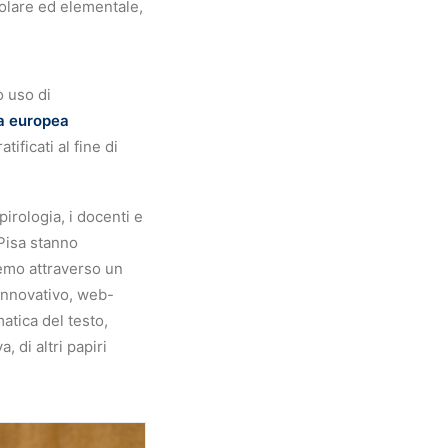
colare ed elementale,
o uso di
ca europea
tificati al fine di
irologia, i docenti e
 Pisa stanno
demo attraverso un
innovativo, web-
atica del testo,
, di altri papiri