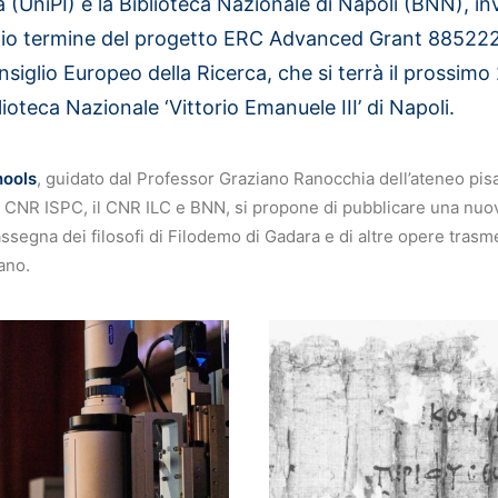
a (
UniPI
) e la Biblioteca Nazionale di Napoli (
BNN
), in
io termine del progetto ERC Advanced Grant 88522
nsiglio Europeo della Ricerca, che si terrà il prossimo
lioteca Nazionale ‘Vittorio Emanuele III’ di Napoli.
ools
, guidato dal Professor Graziano Ranocchia dell’ateneo pis
l CNR ISPC, il CNR ILC e BNN, si propone di pubblicare una nuo
segna dei filosofi di Filodemo di Gadara e di altre opere trasme
ano.