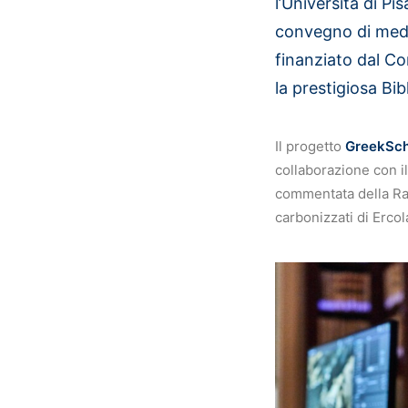
l’Università di Pis
convegno di med
finanziato dal Co
la prestigiosa Bib
Il progetto
GreekSch
collaborazione con i
commentata della Ras
carbonizzati di Ercol