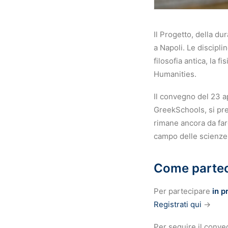
Il Progetto, della du
a Napoli. Le disciplin
filosofia antica, la f
Humanities.
Il convegno del 23 ap
GreekSchools, si pre
rimane ancora da far
campo delle scienze 
Come partec
Per partecipare
in p
Registrati qui
→
Per seguire il conv