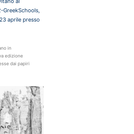
vitano al
2-GreekSchools,
 23 aprile presso
ano in
va edizione
sse dai papiri