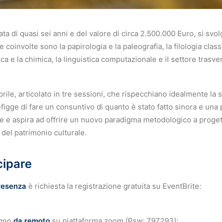
rata di quasi sei anni e del valore di circa 2.500.000 Euro, si s
e coinvolte sono la papirologia e la paleografia, la filologia classi
isica e la chimica, la linguistica computazionale e il settore trasve
rile, articolato in tre sessioni, che rispecchiano idealmente la s
figge di fare un consuntivo di quanto è stato fatto sinora e una 
e e aspira ad offrire un nuovo paradigma metodologico a progett
del patrimonio culturale.
ipare
resenza
è richiesta la registrazione gratuita su EventBrite:
egno
da remoto
su piattaforma zoom (Psw: 797293):