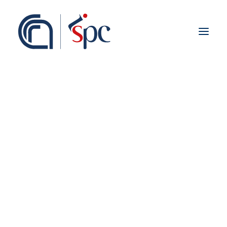
Presentazione
Organigramma
Personale
Associati ISPC
Sedi
Storia
Rete Scientifica
Collaborazioni Istituzionali
Europei
Nazionali
Regionali
Fieldwork abroad
Internazionali
ISPC Press
ISPC Open Portal
Zenodo
Social Board
Gruppo Rete Faro Italia
Public engagement