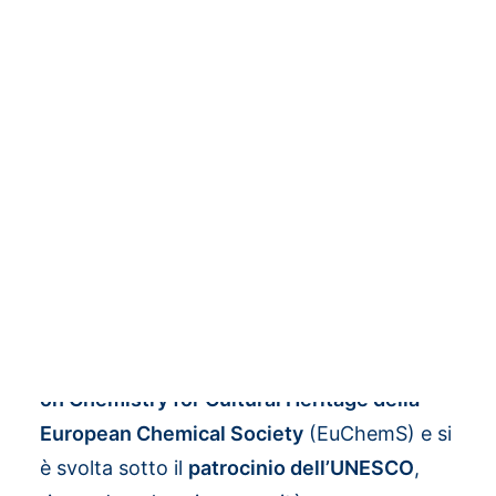
Dall’8 all’11 giugno 2026, a Bled (Slovenia), si
è svolta l’ottava edizione di
CHEMCH –
Chemistry for Cultural Heritage
, uno dei
principali appuntamenti internazionali
dedicati all’applicazione delle scienze
chimiche allo studio, alla conservazione e
alla valorizzazione del patrimonio culturale.
La conferenza, organizzata dal
Centro di
Eccellenza GreenHer
e presieduta da Matija
Strlič (Direttore GreenHer), si inserisce nella
serie biennale promossa dal
Working Party
on Chemistry for Cultural Heritage della
European Chemical Society
(EuChemS) e si
è svolta sotto il
patrocinio dell’UNESCO
,