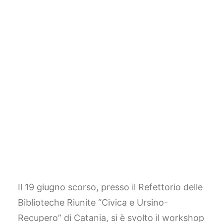
Università e Ministero della Cultura a
confronto per costruire un dialogo tra il
sistema regionale siciliano e le infrastrutture
nazionali di gestione del patrimonio
archeologico. Al centro del dibattito
interoperabilità, standard condivisi e
accessibilità dei dati.
Una sfida che riguarda tutto il
patrimonio archeologico
Il 19 giugno scorso, presso il Refettorio delle
Biblioteche Riunite “Civica e Ursino-
Recupero” di Catania, si è svolto il workshop