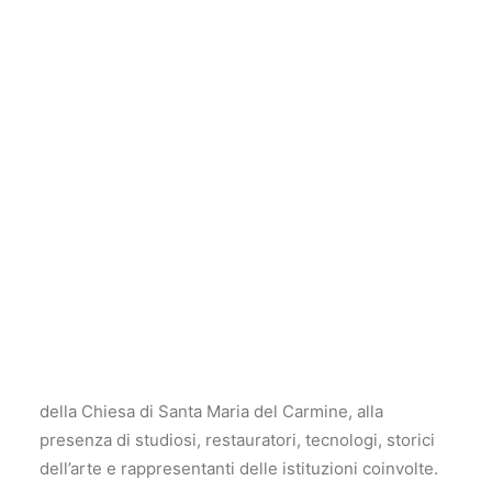
Filippino Lippi
Il 15 e 16 aprile scorsi, Firenze ha ospitato il
“Convegno Brancacci”, un importante
momento di approfondimento dedicato al
celebre ciclo pittorico della Cappella
Brancacci, realizzato da Masolino, Masaccio
e Filippino Lippi.
Le due giornate si sono svolte rispettivamente nella
Sala d’Arme di Palazzo Vecchio e nella Sala Vanni
della Chiesa di Santa Maria del Carmine, alla
presenza di studiosi, restauratori, tecnologi, storici
dell’arte e rappresentanti delle istituzioni coinvolte.