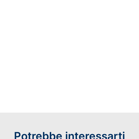
CT) e Portopalo (SR) nei quali, per alcuni secoli,
sono state prodotte particolari derrate il cui studio
può contribuire allo sviluppo sostenibile e la
fruizione integrata del patrimonio culturale locale.
SCARICA IL BANDO
Potrebbe interessarti