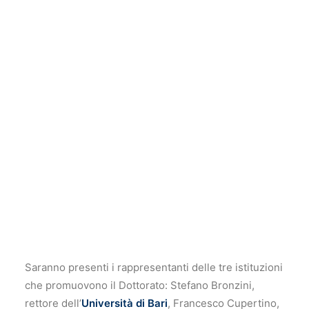
All’Università di Bari,
giovedì 3 dicembre
avranno
inizio ufficialmente i corsi del nuovo Dottorato di
Ricerca
“Patrimoni archeologici, storici,
architettonici e paesaggistici mediterranei: sistemi
integrati di conoscenza, progettazione, tutela e
valorizzazione
” (PASAP_Med), realizzato in
convenzione con il Politecnico di Bari e il Consiglio
Nazionale delle Ricerche (CNR).
Ad inaugurare i corsi
del nuovo Dottorato di Ricerca,
Daniele Manacorda
, già ordinario di Metodologia
della ricerca archeologica all’Università Roma Tre,
con una
lectio magistralis
sul tema
L’archeologia tra
conoscenza e progetto.
Saranno presenti i rappresentanti delle tre istituzioni
che promuovono il Dottorato: Stefano Bronzini,
rettore dell’
Università di Bari
, Francesco Cupertino,